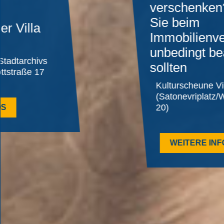
verschenken? Was
Sie beim
Immobilienverkauf
unbedingt beachten
sollten
Kulturscheune Viernheim
(Satonevriplatz/Wasserstraße
20)
WEITERE INFOS