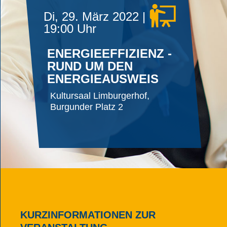
Di, 29. März 2022 |
19:00 Uhr
ENERGIEEFFIZIENZ -
RUND UM DEN
ENERGIEAUSWEIS
Kultursaal Limburgerhof,
Burgunder Platz 2
KURZINFORMATIONEN ZUR