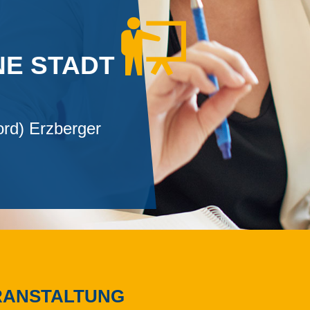
NE STADT
ord) Erzberger
RANSTALTUNG