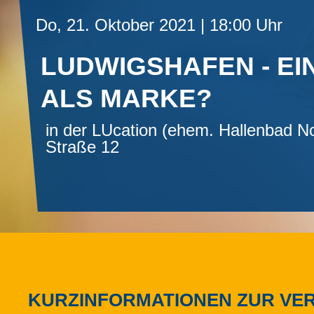
Do, 21. Oktober 2021 | 18:00 Uhr
LUDWIGSHAFEN - EI
ALS MARKE?
in der LUcation (ehem. Hallenbad N
Straße 12
KURZINFORMATIONEN ZUR VE