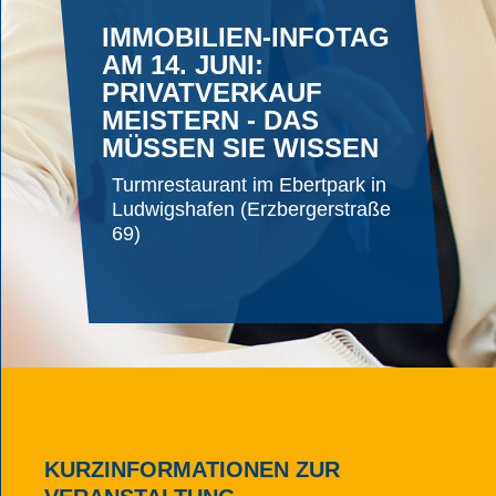
IMMOBILIEN-INFOTAG
AM 14. JUNI:
PRIVATVERKAUF
MEISTERN - DAS
MÜSSEN SIE WISSEN
Turmrestaurant im Ebertpark in
Ludwigshafen (Erzbergerstraße
69)
KURZINFORMATIONEN ZUR